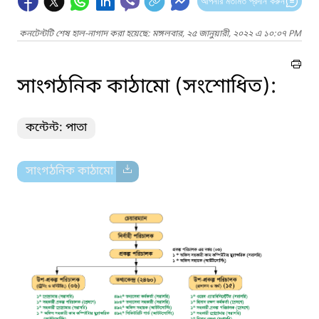
আপনার মতামত প্রদান করুন
কনটেন্টটি শেষ হাল-নাগাদ করা হয়েছে: মঙ্গলবার, ২৫ জানুয়ারী, ২০২২ এ ১০:০৭ PM
সাংগঠনিক কাঠামো (সংশোধিত):
কন্টেন্ট: পাতা
সাংগঠনিক কাঠামো