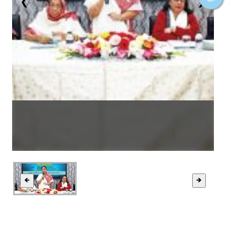
❮
❯
🡸
🡺