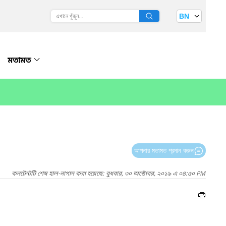
BN
মতামত
আপনার মতামত প্রদান করুন
কনটেন্টটি শেষ হাল-নাগাদ করা হয়েছে: বুধবার, ৩০ অক্টোবর, ২০১৯ এ ০৪:৫০ PM