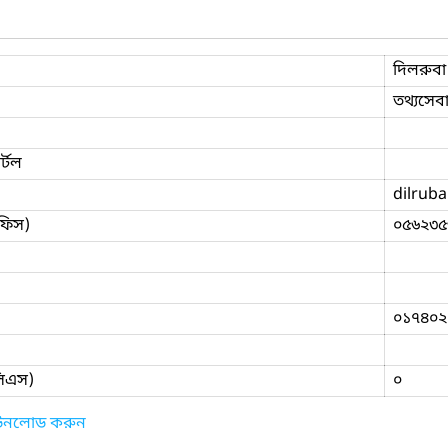
দিলরুবা
তথ্যসেবা
্টল
dilrub
ফিস)
০৫৬২৩৫
০১৭৪০২
িসিএস)
০
াউনলোড করুন