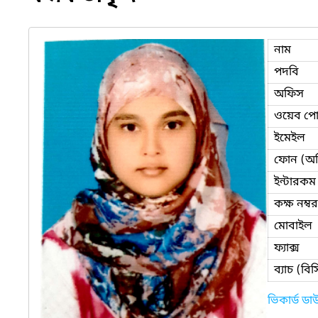
নাম
পদবি
অফিস
ওয়েব পোর
ইমেইল
ফোন (অ
ইন্টারকম
কক্ষ নম্বর
মোবাইল
ফ্যাক্স
ব্যাচ (ব
ভিকার্ড ড